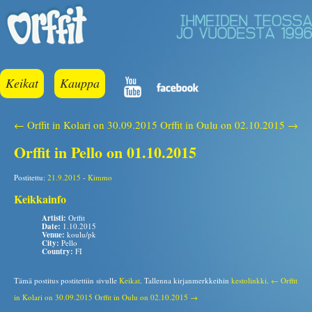
Keikat
Kauppa
← Orffit in Kolari on 30.09.2015
Orffit in Oulu on 02.10.2015 →
Orffit in Pello on 01.10.2015
Postitettu:
21.9.2015
-
Kimmo
Keikkainfo
Artisti:
Orffit
Date:
1.10.2015
Venue:
koulu/pk
City:
Pello
Country:
FI
Tämä postitus postitettiin sivulle
Keikat
. Tallenna kirjanmerkkeihin
kestolinkki
.
← Orffit
in Kolari on 30.09.2015
Orffit in Oulu on 02.10.2015 →