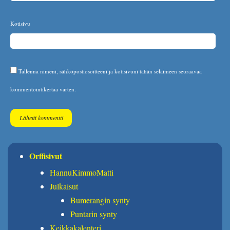
Kotisivu
Tallenna nimeni, sähköpostiosoitteeni ja kotisivuni tähän selaimeen seuraavaa
kommentointikertaa varten.
Orffisivut
HannuKimmoMatti
Julkaisut
Bumerangin synty
Puntarin synty
Keikkakalenteri