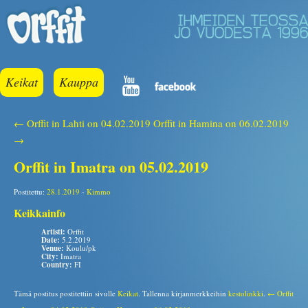
Keikat
Kauppa
← Orffit in Lahti on 04.02.2019
Orffit in Hamina on 06.02.2019
→
Orffit in Imatra on 05.02.2019
Postitettu:
28.1.2019
-
Kimmo
Keikkainfo
Artisti:
Orffit
Date:
5.2.2019
Venue:
Koulu/pk
City:
Imatra
Country:
FI
Tämä postitus postitettiin sivulle
Keikat
. Tallenna kirjanmerkkeihin
kestolinkki
.
← Orffit