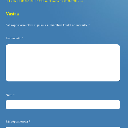
in Lahti on 04.02.2019
Orffit in Hamina on 06.02.2019 →
Vastaa
Sähköpostiosoitettasi ei julkaista.
Pakolliset kentät on merkitty
*
Kommentti
*
Nimi
*
Sähköpostiosoite
*