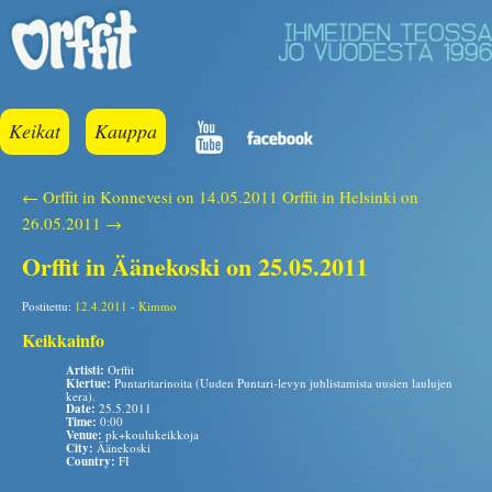
Keikat
Kauppa
← Orffit in Konnevesi on 14.05.2011
Orffit in Helsinki on
26.05.2011 →
Orffit in Äänekoski on 25.05.2011
Postitettu:
12.4.2011
-
Kimmo
Keikkainfo
Artisti:
Orffit
Kiertue:
Puntaritarinoita (Uuden Puntari-levyn juhlistamista uusien laulujen
kera).
Date:
25.5.2011
Time:
0:00
Venue:
pk+koulukeikkoja
City:
Äänekoski
Country:
FI