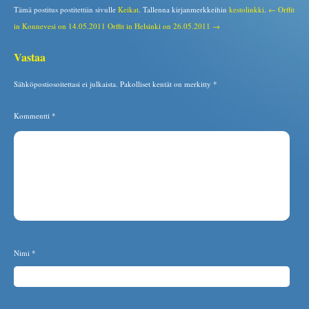
Tämä postitus postitettiin sivulle
Keikat
. Tallenna kirjanmerkkeihin
kestolinkki
.
← Orffit
in Konnevesi on 14.05.2011
Orffit in Helsinki on 26.05.2011 →
Vastaa
Sähköpostiosoitettasi ei julkaista.
Pakolliset kentät on merkitty
*
Kommentti
*
Nimi
*