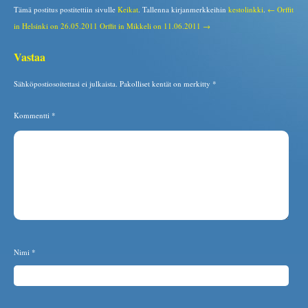
Tämä postitus postitettiin sivulle
Keikat
. Tallenna kirjanmerkkeihin
kestolinkki
.
← Orffit
in Helsinki on 26.05.2011
Orffit in Mikkeli on 11.06.2011 →
Vastaa
Sähköpostiosoitettasi ei julkaista.
Pakolliset kentät on merkitty
*
Kommentti
*
Nimi
*