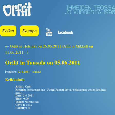
Keikat
Kauppa
← Orffit in Helsinki on 26.05.2011
Orffit in Mikkeli on
11.06.2011 →
Orffit in Tuusula on 05.06.2011
Postitettu:
12.4.2011
-
Kimmo
Keikkainfo
Artisti:
Orffit
Kiertue:
Puntaritarinoita (Uuden Puntari-levyn juhlistamista uusien laulujen
kera).
Date:
5.6.2011
Time:
0:00
Venue:
Montturock
City:
Tuusula
Country:
FI