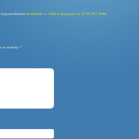
a kirjanmerkkeihin
kestolinkki
.
← Orffit in Kangasala on 26.04.2012
Orffit
ät on merkitty
*