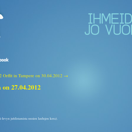
2
Orffit in Tampere on 30.04.2012 →
a on 27.04.2012
-levyn juhlistamista uusien laulujen kera).