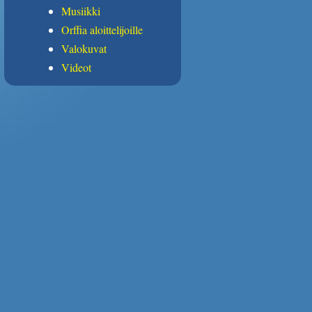
Musiikki
Orffia aloittelijoille
Valokuvat
Videot