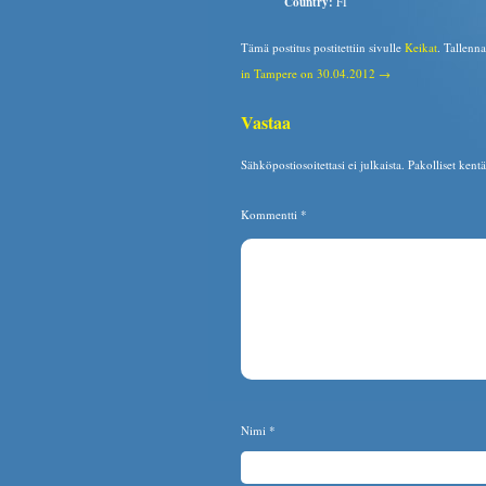
Country:
FI
Tämä postitus postitettiin sivulle
Keikat
. Tallenn
in Tampere on 30.04.2012 →
Vastaa
Sähköpostiosoitettasi ei julkaista.
Pakolliset kent
Kommentti
*
Nimi
*