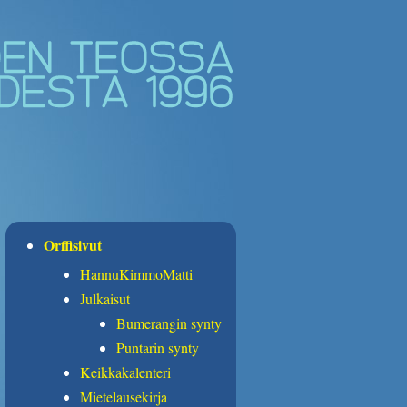
Orffisivut
HannuKimmoMatti
Julkaisut
Bumerangin synty
Puntarin synty
Keikkakalenteri
Mietelausekirja