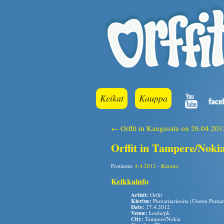
Keikat
Kauppa
← Orffit in Kangasala on 26.04.201
Orffit in Tampere/Noki
Postitettu:
4.4.2012
-
Kimmo
Keikkainfo
Artisti:
Orffit
Kiertue:
Puntaritarinoita (Uuden Puntari
Date:
27.4.2012
Venue:
koulu/pk
City:
Tampere/Nokia