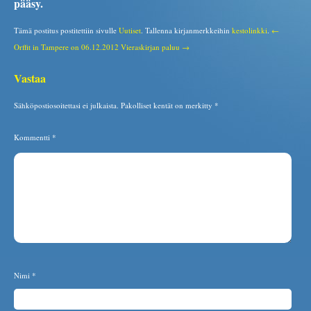
pääsy.
Tämä postitus postitettiin sivulle
Uutiset
. Tallenna kirjanmerkkeihin
kestolinkki
.
←
Orffit in Tampere on 06.12.2012
Vieraskirjan paluu →
Vastaa
Sähköpostiosoitettasi ei julkaista.
Pakolliset kentät on merkitty
*
Kommentti
*
Nimi
*