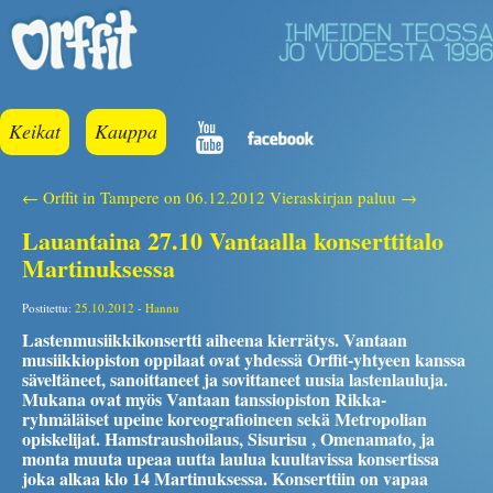
Keikat
Kauppa
← Orffit in Tampere on 06.12.2012
Vieraskirjan paluu →
Lauantaina 27.10 Vantaalla konserttitalo
Martinuksessa
Postitettu:
25.10.2012
-
Hannu
Lastenmusiikkikonsertti aiheena kierrätys. Vantaan
musiikkiopiston oppilaat ovat yhdessä Orffit-yhtyeen kanssa
säveltäneet, sanoittaneet ja sovittaneet uusia lastenlauluja.
Mukana ovat myös Vantaan tanssiopiston Rikka-
ryhmäläiset upeine koreografioineen sekä Metropolian
opiskelijat. Hamstraushoilaus, Sisurisu , Omenamato, ja
monta muuta upeaa uutta laulua kuultavissa konsertissa
joka alkaa klo 14 Martinuksessa. Konserttiin on vapaa