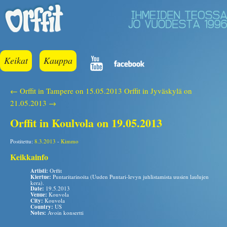
Keikat
Kauppa
← Orffit in Tampere on 15.05.2013
Orffit in Jyväskylä on
21.05.2013 →
Orffit in Koulvola on 19.05.2013
Postitettu:
8.3.2013
-
Kimmo
Keikkainfo
Artisti:
Orffit
Kiertue:
Puntaritarinoita (Uuden Puntari-levyn juhlistamista uusien laulujen
kera).
Date:
19.5.2013
Venue:
Kouvola
City:
Kouvola
Country:
US
Notes:
Avoin konsertti