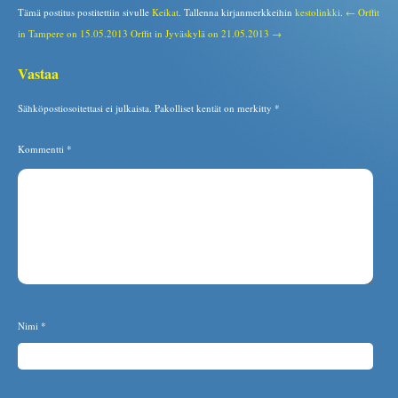
Tämä postitus postitettiin sivulle
Keikat
. Tallenna kirjanmerkkeihin
kestolinkki
.
← Orffit
in Tampere on 15.05.2013
Orffit in Jyväskylä on 21.05.2013 →
Vastaa
Sähköpostiosoitettasi ei julkaista.
Pakolliset kentät on merkitty
*
Kommentti
*
Nimi
*