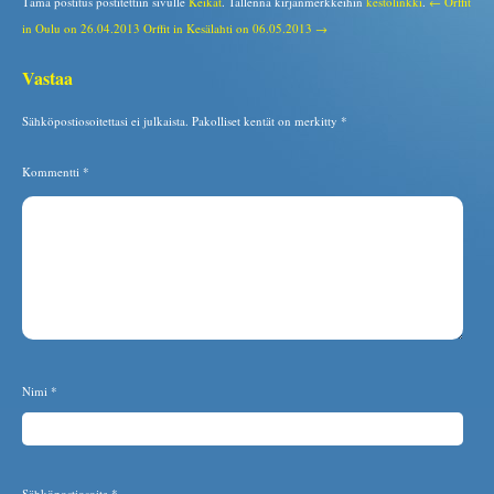
Tämä postitus postitettiin sivulle
Keikat
. Tallenna kirjanmerkkeihin
kestolinkki
.
← Orffit
in Oulu on 26.04.2013
Orffit in Kesälahti on 06.05.2013 →
Vastaa
Sähköpostiosoitettasi ei julkaista.
Pakolliset kentät on merkitty
*
Kommentti
*
Nimi
*
Sähköpostiosoite
*