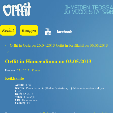
Keikat
Kauppa
← Orffit in Oulu on 26.04.2013
Orffit in Kesälahti on 06.05.2013
→
Orffit in Hämeenlinna on 02.05.2013
Postitettu:
22.4.2013
-
Kimmo
Keikkainfo
Artisti:
Orffit
Kiertue:
Puntaritarinoita (Uuden Puntari-levyn juhlistamista uusien laulujen
kera).
Date:
2.5.2013
Venue:
koulu/pk
City:
Hämeenlinna
Country:
FI