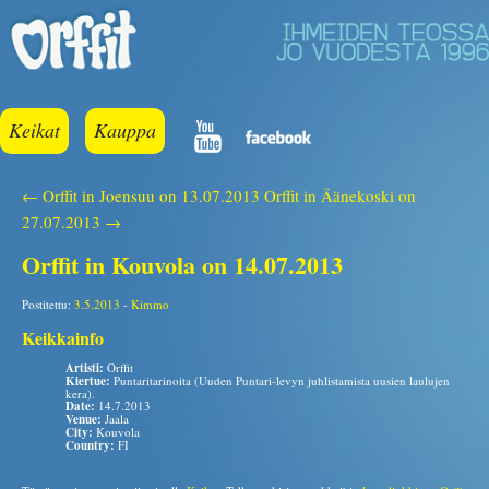
Keikat
Kauppa
← Orffit in Joensuu on 13.07.2013
Orffit in Äänekoski on
27.07.2013 →
Orffit in Kouvola on 14.07.2013
Postitettu:
3.5.2013
-
Kimmo
Keikkainfo
Artisti:
Orffit
Kiertue:
Puntaritarinoita (Uuden Puntari-levyn juhlistamista uusien laulujen
kera).
Date:
14.7.2013
Venue:
Jaala
City:
Kouvola
Country:
FI