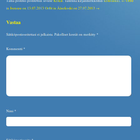
Tämä postitus postitettiin sivulle
Keikat
. Tallenna kirjanmerkkeihin
kestolinkki
.
← Orffit
in Joensuu on 13.07.2013
Orffit in Äänekoski on 27.07.2013 →
Vastaa
Sähköpostiosoitettasi ei julkaista.
Pakolliset kentät on merkitty
*
Kommentti
*
Nimi
*
Sähköpostiosoite
*