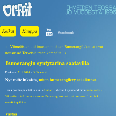
Keikat
Kauppa
← Viimeöisten tutkimusten mukaan Bumerangilukemat ovat
nousussa!
Terveisiä treenikämpältä →
Bumerangin syntytarina saatavilla
Postitettu:
21.1.2014
-
Orffinaattori
Nyt voitte lukaista,
miten bumerangilevy sai alkunsa
.
Tämä postitus postitettiin sivulle
Uutiset
. Tallenna kirjanmerkkeihin
kestolinkki
.
←
Viimeöisten tutkimusten mukaan Bumerangilukemat ovat nousussa!
Terveisiä
treenikämpältä →
Vastaa