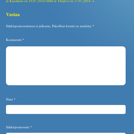
in Kaustinen on 10.07.2014
Orffit in Ylöjärvi on 17.07.2014 →
Vastaa
Sähköpostiosoitettasi ei julkaista.
Pakolliset kentät on merkitty
*
Kommentti
*
Nimi
*
Sähköpostiosoite
*