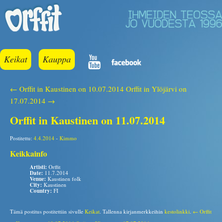
Keikat
Kauppa
← Orffit in Kaustinen on 10.07.2014
Orffit in Ylöjärvi on
17.07.2014 →
Orffit in Kaustinen on 11.07.2014
Postitettu:
4.4.2014
-
Kimmo
Keikkainfo
Artisti:
Orffit
Date:
11.7.2014
Venue:
Kaustinen folk
City:
Kaustinen
Country:
FI
Tämä postitus postitettiin sivulle
Keikat
. Tallenna kirjanmerkkeihin
kestolinkki
.
← Orffit