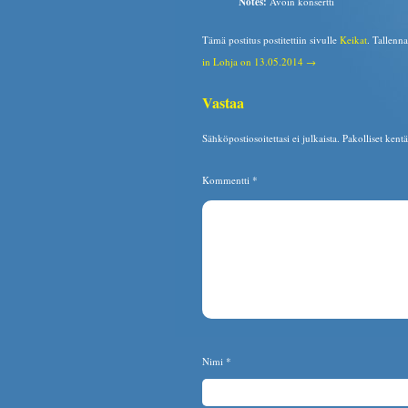
Notes:
Avoin konsertti
Tämä postitus postitettiin sivulle
Keikat
. Tallenn
in Lohja on 13.05.2014 →
Vastaa
Sähköpostiosoitettasi ei julkaista.
Pakolliset kent
Kommentti
*
Nimi
*