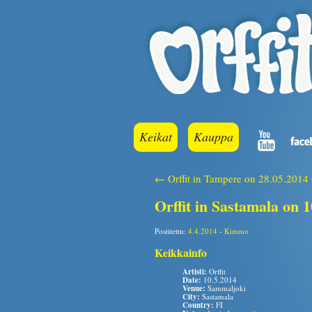
Keikat
Kauppa
← Orffit in Tampere on 28.05.2014
Orffit in Sastamala on 
Postitettu:
4.4.2014
-
Kimmo
Keikkainfo
Artisti:
Orffit
Date:
10.5.2014
Venue:
Sammaljoki
City:
Sastamala
Country:
FI