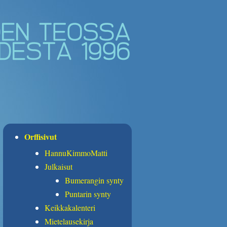
Orffisivut
HannuKimmoMatti
Julkaisut
Bumerangin synty
Puntarin synty
Keikkakalenteri
Mietelausekirja