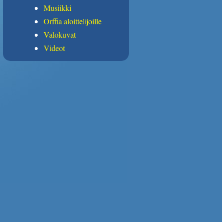
Musiikki
Orffia aloittelijoille
Valokuvat
Videot