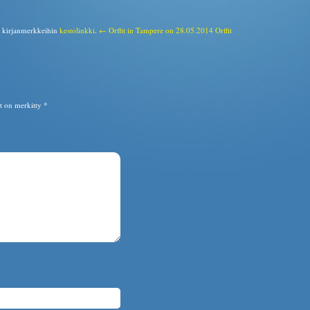
a kirjanmerkkeihin
kestolinkki
.
← Orffit in Tampere on 28.05.2014
Orffit
ät on merkitty
*