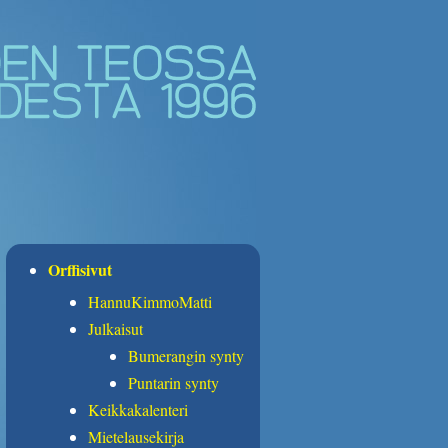
Orffisivut
HannuKimmoMatti
Julkaisut
Bumerangin synty
Puntarin synty
Keikkakalenteri
Mietelausekirja