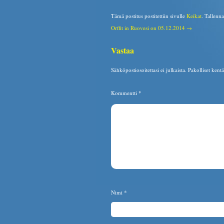
Tämä postitus postitettiin sivulle
Keikat
. Tallenn
Orffit in Ruovesi on 05.12.2014 →
Vastaa
Sähköpostiosoitettasi ei julkaista.
Pakolliset kent
Kommentti
*
Nimi
*