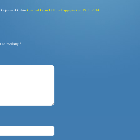
a kirjanmerkkeihin
kestolinkki
.
← Orffit in Lappajärvi on 19.11.2014
ät on merkitty
*