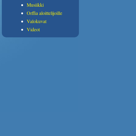
Musiikki
Orffia aloittelijoille
Valokuvat
Videot