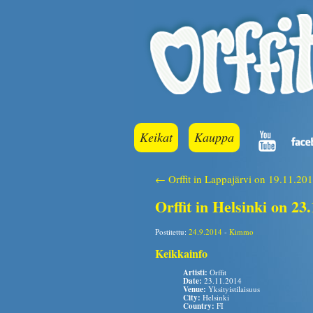
Keikat
Kauppa
← Orffit in Lappajärvi on 19.11.20
Orffit in Helsinki on 23
Postitettu:
24.9.2014
-
Kimmo
Keikkainfo
Artisti:
Orffit
Date:
23.11.2014
Venue:
Yksityistilaisuus
City:
Helsinki
Country:
FI