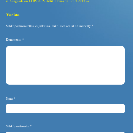
in Kangasala on 14.05.2015
Orffit in Eura on 17.05.2015 →
Vastaa
Sähköpostiosoitettasi ei julkaista.
Pakolliset kentät on merkitty
*
Kommentti
*
Nimi
*
Sähköpostiosoite
*