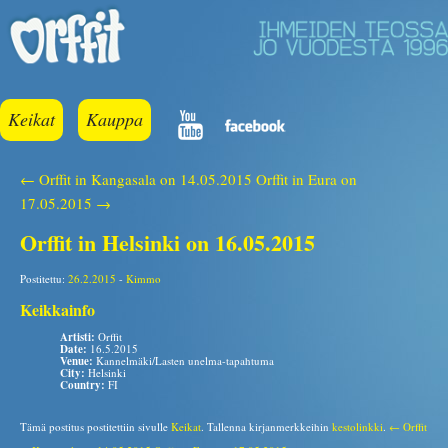
Keikat
Kauppa
← Orffit in Kangasala on 14.05.2015
Orffit in Eura on
17.05.2015 →
Orffit in Helsinki on 16.05.2015
Postitettu:
26.2.2015
-
Kimmo
Keikkainfo
Artisti:
Orffit
Date:
16.5.2015
Venue:
Kannelmäki/Lasten unelma-tapahtuma
City:
Helsinki
Country:
FI
Tämä postitus postitettiin sivulle
Keikat
. Tallenna kirjanmerkkeihin
kestolinkki
.
← Orffit