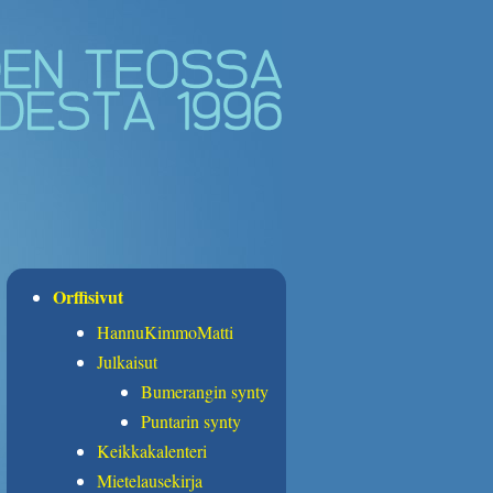
Orffisivut
HannuKimmoMatti
Julkaisut
Bumerangin synty
Puntarin synty
Keikkakalenteri
Mietelausekirja