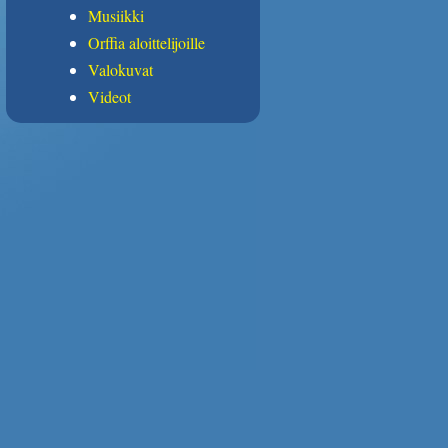
Musiikki
Orffia aloittelijoille
Valokuvat
Videot