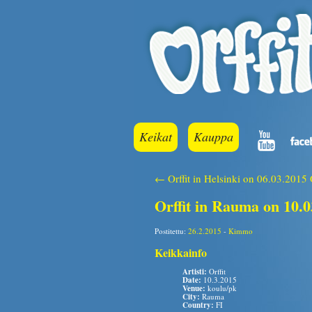
Keikat
Kauppa
← Orffit in Helsinki on 06.03.2015
Orffit in Rauma on 10.
Postitettu:
26.2.2015
-
Kimmo
Keikkainfo
Artisti:
Orffit
Date:
10.3.2015
Venue:
koulu/pk
City:
Rauma
Country:
FI