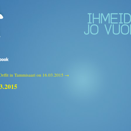
Orffit in Tammisaari on 16.03.2015 →
03.2015