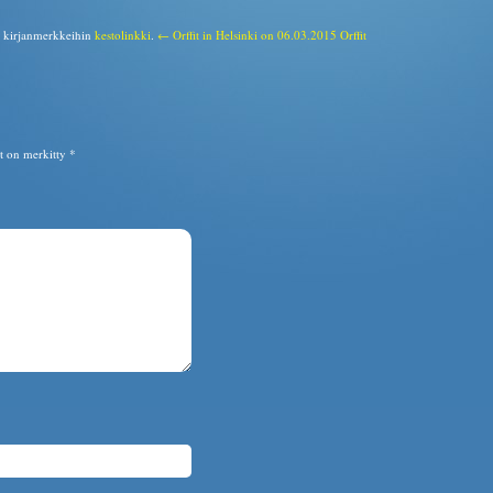
a kirjanmerkkeihin
kestolinkki
.
← Orffit in Helsinki on 06.03.2015
Orffit
ät on merkitty
*