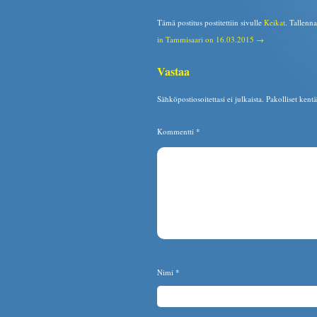
Tämä postitus postitettiin sivulle
Keikat
. Tallenn
in Tammisaari on 16.03.2015 →
Vastaa
Sähköpostiosoitettasi ei julkaista.
Pakolliset kent
Kommentti
*
Nimi
*