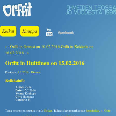
Keikat
Kauppa
← Orffit in Orivesi on 10.02.2016
Orffit in Kokkola on
16.02.2016 →
Orffit in Huittinen on 15.02.2016
Postitettu:
1.2.2016
-
Kimmo
Keikkainfo
Artisti:
Orffit
Date:
15.2.2016
Venue:
Koulu/pk
City:
Huittinen
Country:
FI
Tämä postitus postitettiin sivulle
Keikat
. Tallenna kirjanmerkkeihin
kestolinkki
.
← Orffit