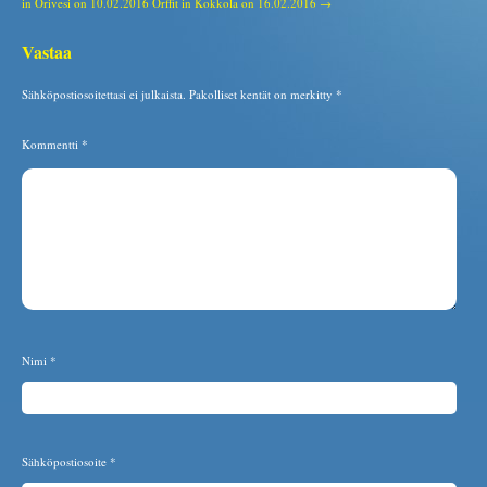
in Orivesi on 10.02.2016
Orffit in Kokkola on 16.02.2016 →
Vastaa
Sähköpostiosoitettasi ei julkaista.
Pakolliset kentät on merkitty
*
Kommentti
*
Nimi
*
Sähköpostiosoite
*