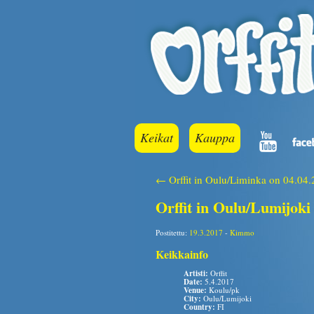
Keikat
Kauppa
← Orffit in Oulu/Liminka on 04.04
Orffit in Oulu/Lumijoki
Postitettu:
19.3.2017
-
Kimmo
Keikkainfo
Artisti:
Orffit
Date:
5.4.2017
Venue:
Koulu/pk
City:
Oulu/Lumijoki
Country:
FI