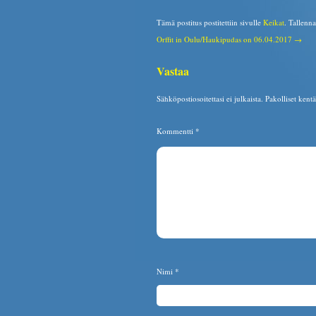
Tämä postitus postitettiin sivulle
Keikat
. Tallenn
Orffit in Oulu/Haukipudas on 06.04.2017 →
Vastaa
Sähköpostiosoitettasi ei julkaista.
Pakolliset kent
Kommentti
*
Nimi
*