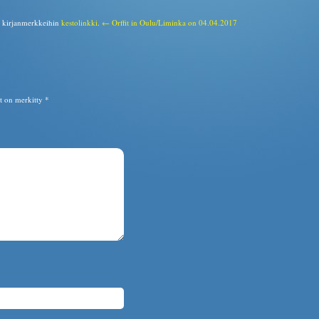
a kirjanmerkkeihin
kestolinkki
.
← Orffit in Oulu/Liminka on 04.04.2017
ät on merkitty
*