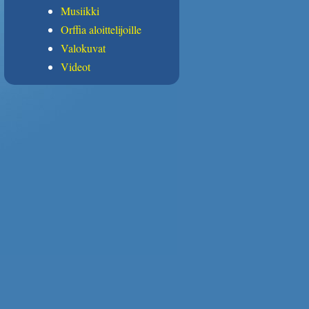
Musiikki
Orffia aloittelijoille
Valokuvat
Videot