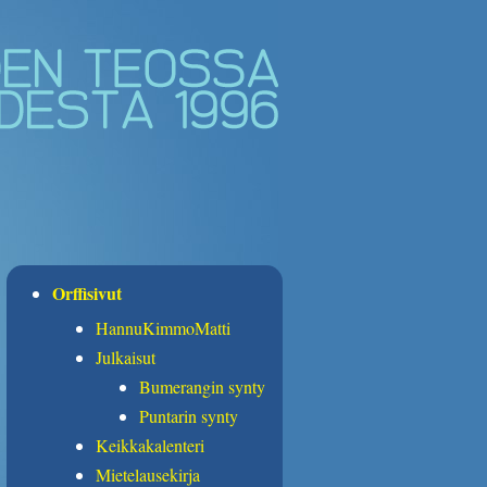
Orffisivut
HannuKimmoMatti
Julkaisut
Bumerangin synty
Puntarin synty
Keikkakalenteri
Mietelausekirja