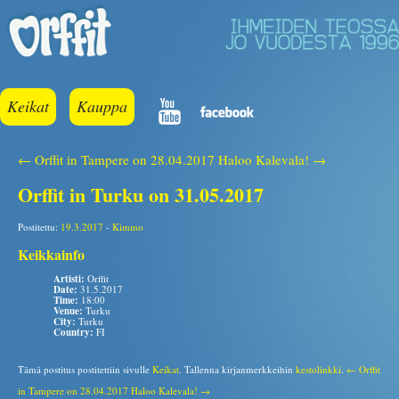
Keikat
Kauppa
← Orffit in Tampere on 28.04.2017
Haloo Kalevala! →
Orffit in Turku on 31.05.2017
Postitettu:
19.3.2017
-
Kimmo
Keikkainfo
Artisti:
Orffit
Date:
31.5.2017
Time:
18:00
Venue:
Turku
City:
Turku
Country:
FI
Tämä postitus postitettiin sivulle
Keikat
. Tallenna kirjanmerkkeihin
kestolinkki
.
← Orffit
in Tampere on 28.04.2017
Haloo Kalevala! →