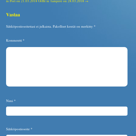
in Pori on 21.03.2018
Orffit in Tampere on 28.03.2018 →
Vastaa
Sähköpostiosoitettasi ei julkaista.
Pakolliset kentät on merkitty
*
Kommentti
*
Nimi
*
Sähköpostiosoite
*