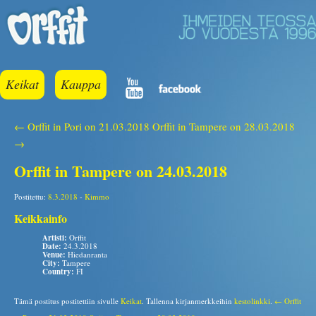
Keikat
Kauppa
← Orffit in Pori on 21.03.2018
Orffit in Tampere on 28.03.2018
→
Orffit in Tampere on 24.03.2018
Postitettu:
8.3.2018
-
Kimmo
Keikkainfo
Artisti:
Orffit
Date:
24.3.2018
Venue:
Hiedanranta
City:
Tampere
Country:
FI
Tämä postitus postitettiin sivulle
Keikat
. Tallenna kirjanmerkkeihin
kestolinkki
.
← Orffit