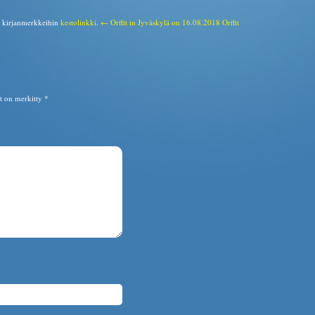
a kirjanmerkkeihin
kestolinkki
.
← Orffit in Jyväskylä on 16.08.2018
Orffit
ät on merkitty
*