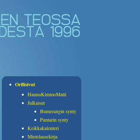
Orffisivut
HannuKimmoMatti
Julkaisut
Bumerangin synty
Puntarin synty
Keikkakalenteri
Mietelausekirja