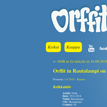
Keikat
Kauppa
← Orffit in Jyväskylä on 16.08.201
Orffit in Rautalampi on
Postitettu:
1.6.2018
-
Kimmo
Keikkainfo
Artisti:
Orffit
Date:
29.6.2018
Venue:
Rautalampi
City:
Rautalampi
Country:
FI