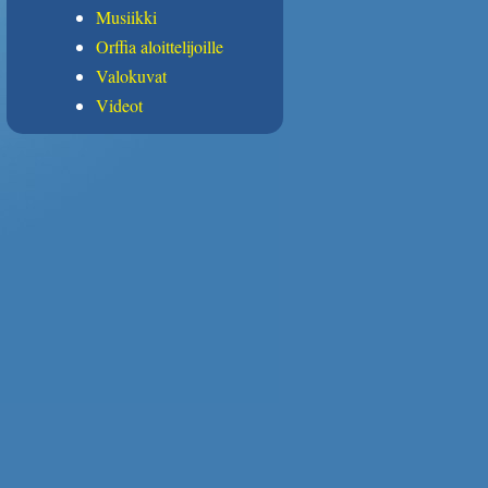
Musiikki
Orffia aloittelijoille
Valokuvat
Videot