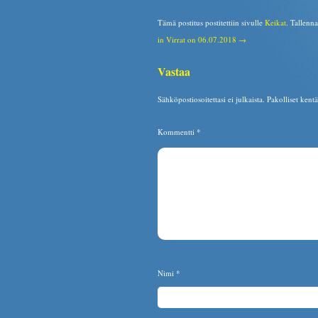
Tämä postitus postitettiin sivulle
Keikat
. Tallenn
in Virrat on 06.07.2018 →
Vastaa
Sähköpostiosoitettasi ei julkaista.
Pakolliset kent
Kommentti
*
Nimi
*