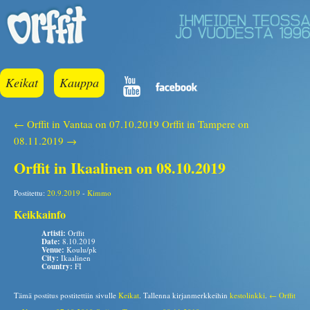
Keikat
Kauppa
← Orffit in Vantaa on 07.10.2019
Orffit in Tampere on
08.11.2019 →
Orffit in Ikaalinen on 08.10.2019
Postitettu:
20.9.2019
-
Kimmo
Keikkainfo
Artisti:
Orffit
Date:
8.10.2019
Venue:
Koulu/pk
City:
Ikaalinen
Country:
FI
Tämä postitus postitettiin sivulle
Keikat
. Tallenna kirjanmerkkeihin
kestolinkki
.
← Orffit