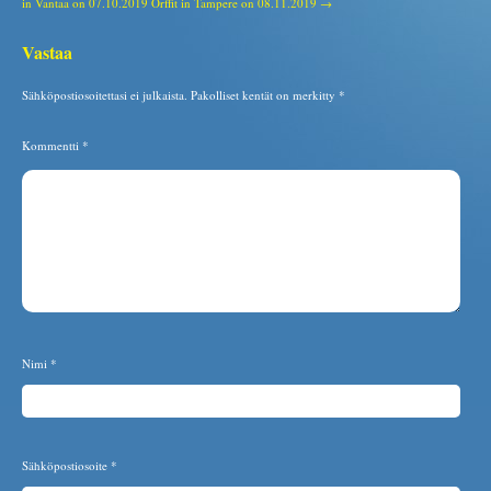
in Vantaa on 07.10.2019
Orffit in Tampere on 08.11.2019 →
Vastaa
Sähköpostiosoitettasi ei julkaista.
Pakolliset kentät on merkitty
*
Kommentti
*
Nimi
*
Sähköpostiosoite
*