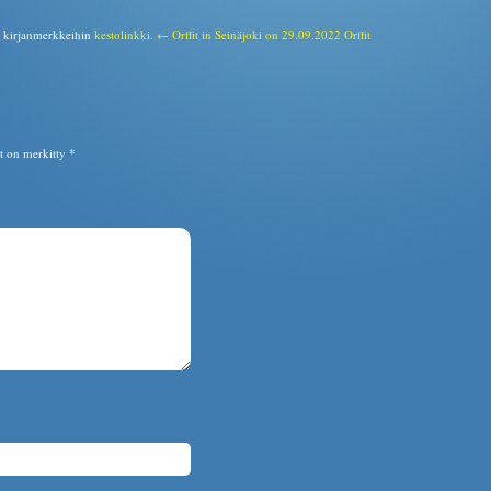
a kirjanmerkkeihin
kestolinkki
.
← Orffit in Seinäjoki on 29.09.2022
Orffit
ät on merkitty
*