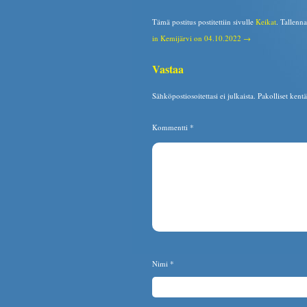
Tämä postitus postitettiin sivulle
Keikat
. Tallenn
in Kemijärvi on 04.10.2022 →
Vastaa
Sähköpostiosoitettasi ei julkaista.
Pakolliset kent
Kommentti
*
Nimi
*