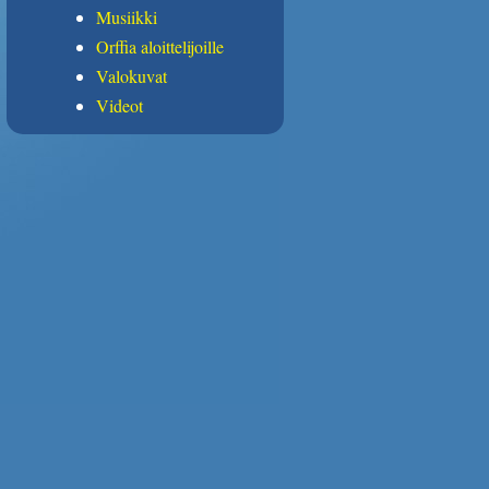
Musiikki
Orffia aloittelijoille
Valokuvat
Videot