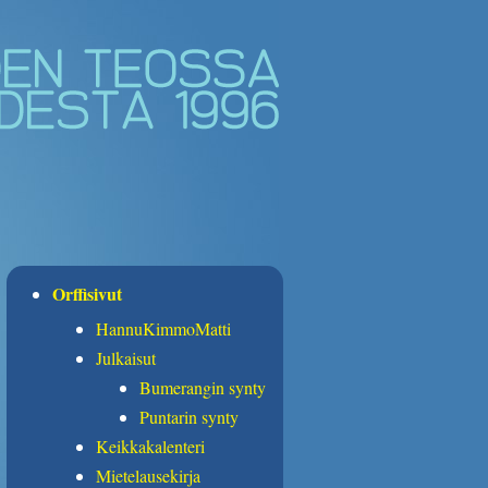
Orffisivut
HannuKimmoMatti
Julkaisut
Bumerangin synty
Puntarin synty
Keikkakalenteri
Mietelausekirja