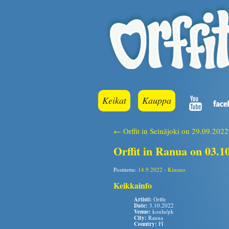
Keikat
Kauppa
← Orffit in Seinäjoki on 29.09.2022
Orffit in Ranua on 03.1
Postitettu:
14.9.2022
-
Kimmo
Keikkainfo
Artisti:
Orffit
Date:
3.10.2022
Venue:
koulu/pk
City:
Ranua
Country:
FI