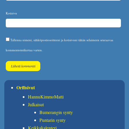
Kotisivu
Tallenna nimeni, sähköpostiosoitteeni ja kotisivuni tähän selaimeen seuraavaa
kommentointikertaa varten.
Orffisivut
HannuKimmoMatti
Julkaisut
Bumerangin synty
Puntarin synty
Keikkakalenteri