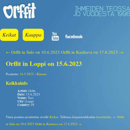
Keikat
Kauppa
← Orffit in Salo on 10.6.2023
Orffit in Kauhava on 17.6.2023 →
Orffit in Loppi on 15.6.2023
Postitettu:
16.5.2023
-
Kimmo
Keikkainfo
Artisti:
Orffit
Date:
15.6.2023
Venue:
Tori
City:
Loppi
Country:
FI
Tämä postitus postitettiin sivulle
Keikat
. Tallenna kirjanmerkkeihin
kestolinkki
.
← Orffit
in Salo on 10.6.2023
Orffit in Kauhava on 17.6.2023 →