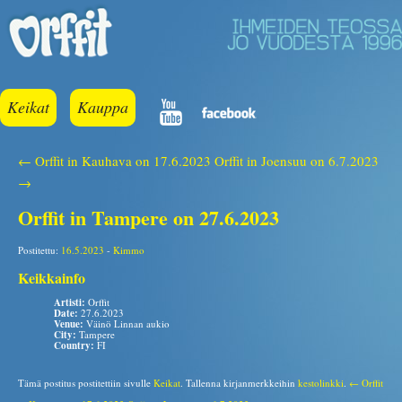
Keikat
Kauppa
← Orffit in Kauhava on 17.6.2023
Orffit in Joensuu on 6.7.2023
→
Orffit in Tampere on 27.6.2023
Postitettu:
16.5.2023
-
Kimmo
Keikkainfo
Artisti:
Orffit
Date:
27.6.2023
Venue:
Väinö Linnan aukio
City:
Tampere
Country:
FI
Tämä postitus postitettiin sivulle
Keikat
. Tallenna kirjanmerkkeihin
kestolinkki
.
← Orffit