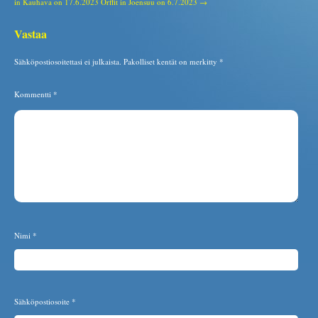
in Kauhava on 17.6.2023
Orffit in Joensuu on 6.7.2023 →
Vastaa
Sähköpostiosoitettasi ei julkaista.
Pakolliset kentät on merkitty
*
Kommentti
*
Nimi
*
Sähköpostiosoite
*