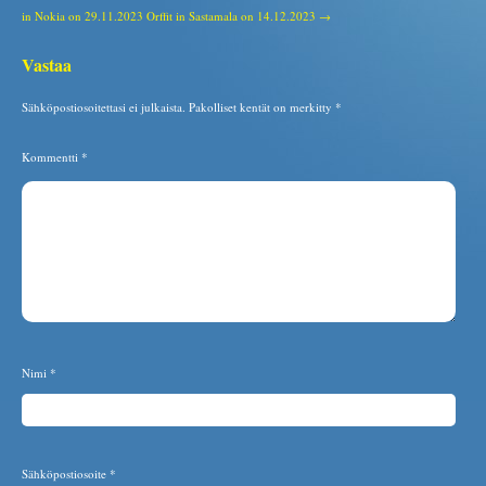
in Nokia on 29.11.2023
Orffit in Sastamala on 14.12.2023 →
Vastaa
Sähköpostiosoitettasi ei julkaista.
Pakolliset kentät on merkitty
*
Kommentti
*
Nimi
*
Sähköpostiosoite
*