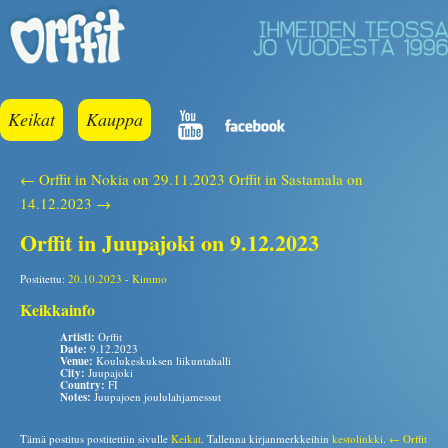
Keikat
Kauppa
← Orffit in Nokia on 29.11.2023
Orffit in Sastamala on
14.12.2023 →
Orffit in Juupajoki on 9.12.2023
Postitettu:
20.10.2023
-
Kimmo
Keikkainfo
Artisti:
Orffit
Date:
9.12.2023
Venue:
Koulukeskuksen liikuntahalli
City:
Juupajoki
Country:
FI
Notes:
Juupajoen joululahjamessut
Tämä postitus postitettiin sivulle
Keikat
. Tallenna kirjanmerkkeihin
kestolinkki
.
← Orffit