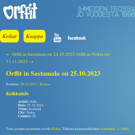
Keikat
Kauppa
← Orffit in Sastamala on 24.10.2023
Orffit in Nokia on
13.11.2023 →
Orffit in Sastamala on 25.10.2023
Postitettu:
20.10.2023
-
Kimmo
Keikkainfo
Artisti:
Orffit
Date:
25.10.2023
Venue:
koulu/pk
City:
Nokia
Country:
FI
Tämä postitus postitettiin sivulle
Keikat
. Tallenna kirjanmerkkeihin
kestolinkki
.
← Orffit