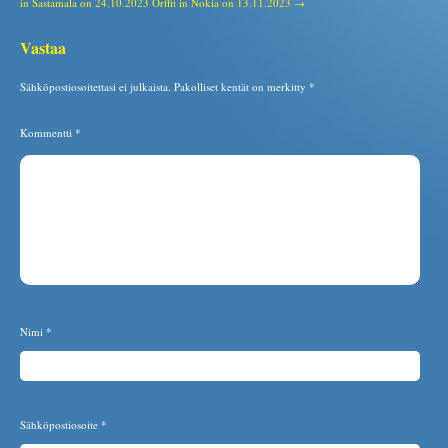
in Sastamala on 24.10.2023
Orffit in Nokia on 13.11.2023 →
Vastaa
Sähköpostiosoitettasi ei julkaista.
Pakolliset kentät on merkitty
*
Kommentti
*
Nimi
*
Sähköpostiosoite
*