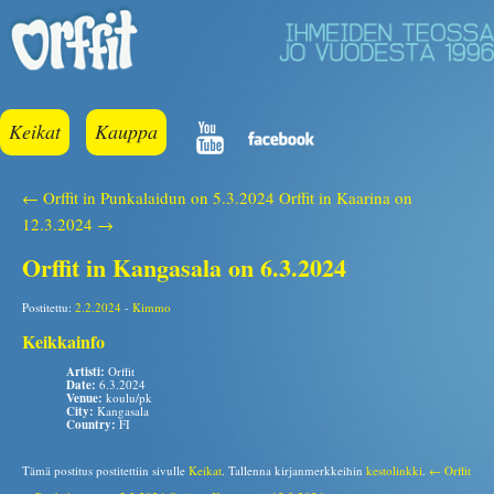
Keikat
Kauppa
← Orffit in Punkalaidun on 5.3.2024
Orffit in Kaarina on
12.3.2024 →
Orffit in Kangasala on 6.3.2024
Postitettu:
2.2.2024
-
Kimmo
Keikkainfo
Artisti:
Orffit
Date:
6.3.2024
Venue:
koulu/pk
City:
Kangasala
Country:
FI
Tämä postitus postitettiin sivulle
Keikat
. Tallenna kirjanmerkkeihin
kestolinkki
.
← Orffit