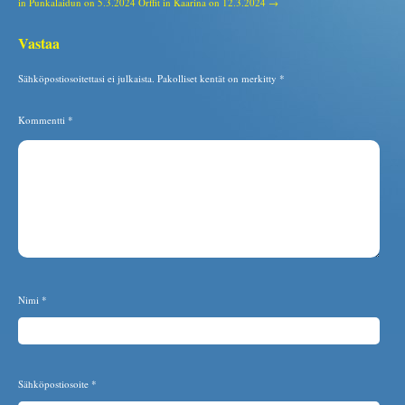
in Punkalaidun on 5.3.2024
Orffit in Kaarina on 12.3.2024 →
Vastaa
Sähköpostiosoitettasi ei julkaista.
Pakolliset kentät on merkitty
*
Kommentti
*
Nimi
*
Sähköpostiosoite
*