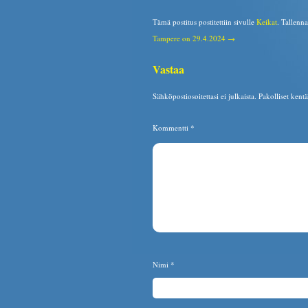
Tämä postitus postitettiin sivulle
Keikat
. Tallenn
Tampere on 29.4.2024 →
Vastaa
Sähköpostiosoitettasi ei julkaista.
Pakolliset kent
Kommentti
*
Nimi
*