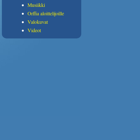
Musiikki
Orffia aloittelijoille
Valokuvat
Videot