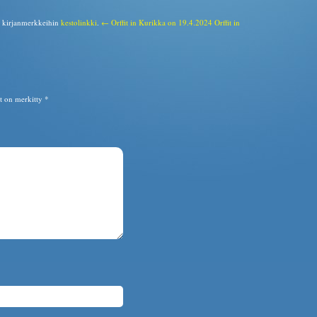
a kirjanmerkkeihin
kestolinkki
.
← Orffit in Kurikka on 19.4.2024
Orffit in
ät on merkitty
*