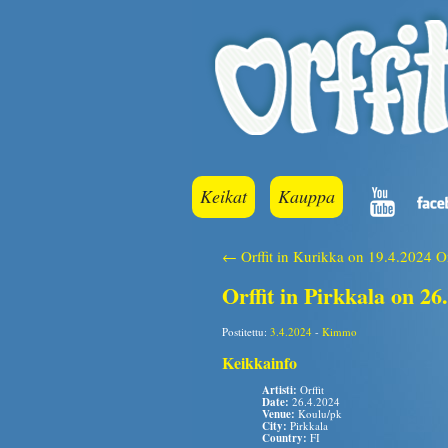
Keikat
Kauppa
← Orffit in Kurikka on 19.4.2024
O
Orffit in Pirkkala on 26
Postitettu:
3.4.2024
-
Kimmo
Keikkainfo
Artisti:
Orffit
Date:
26.4.2024
Venue:
Koulu/pk
City:
Pirkkala
Country:
FI