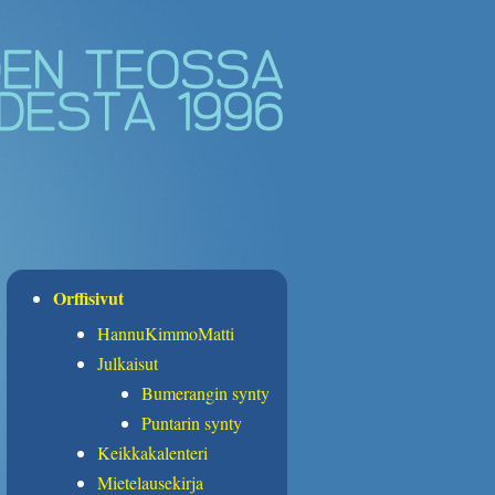
Orffisivut
HannuKimmoMatti
Julkaisut
Bumerangin synty
Puntarin synty
Keikkakalenteri
Mietelausekirja