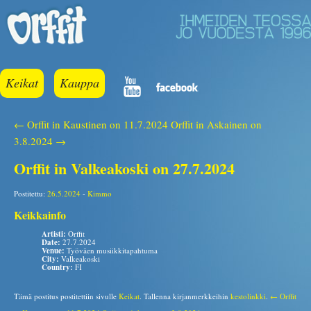
Keikat
Kauppa
← Orffit in Kaustinen on 11.7.2024
Orffit in Askainen on
3.8.2024 →
Orffit in Valkeakoski on 27.7.2024
Postitettu:
26.5.2024
-
Kimmo
Keikkainfo
Artisti:
Orffit
Date:
27.7.2024
Venue:
Työväen musiikkitapahtuma
City:
Valkeakoski
Country:
FI
Tämä postitus postitettiin sivulle
Keikat
. Tallenna kirjanmerkkeihin
kestolinkki
.
← Orffit