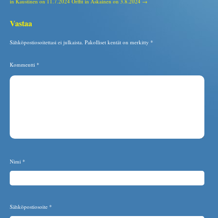
in Kaustinen on 11.7.2024
Orffit in Askainen on 3.8.2024 →
Vastaa
Sähköpostiosoitettasi ei julkaista.
Pakolliset kentät on merkitty
*
Kommentti
*
Nimi
*
Sähköpostiosoite
*