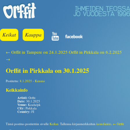
Keikat
Kauppa
← Orffit in Tampere on 24.1.2025
Orffit in Pirkkala on 6.2.2025
→
Orffit in Pirkkala on 30.1.2025
Postitettu:
8.1.2025
-
Kimmo
Keikkainfo
Artisti:
Orffit
Date:
30.1.2025
Venue:
Koulu/pk
City:
Pirkkala
Country:
FI
Tämä postitus postitettiin sivulle
Keikat
. Tallenna kirjanmerkkeihin
kestolinkki
.
← Orffit