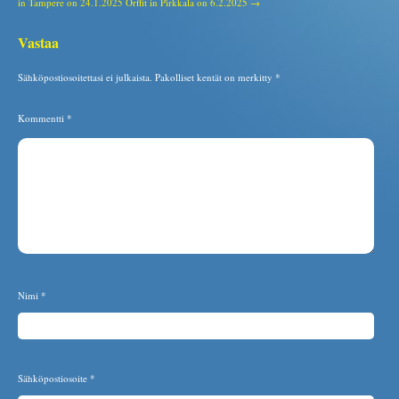
in Tampere on 24.1.2025
Orffit in Pirkkala on 6.2.2025 →
Vastaa
Sähköpostiosoitettasi ei julkaista.
Pakolliset kentät on merkitty
*
Kommentti
*
Nimi
*
Sähköpostiosoite
*