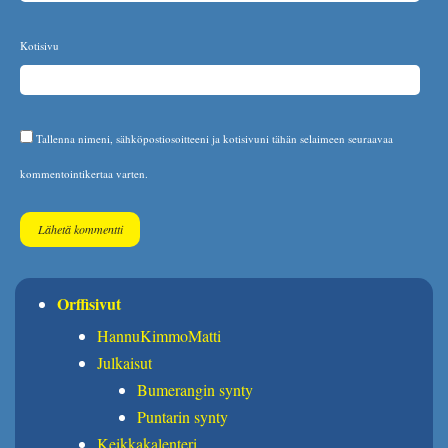
Kotisivu
Tallenna nimeni, sähköpostiosoitteeni ja kotisivuni tähän selaimeen seuraavaa
kommentointikertaa varten.
Orffisivut
HannuKimmoMatti
Julkaisut
Bumerangin synty
Puntarin synty
Keikkakalenteri