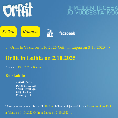
Keikat
Kauppa
← Orffit in Vaasa on 1.10.2025
Orffit in Lapua on 3.10.2025 →
Orffit in Laihia on 2.10.2025
Postitettu:
19.9.2025
-
Kimmo
Keikkainfo
Artisti:
Orffit
Date:
2.10.2025
Venue:
koulu/pk
City:
Laihia
Country:
FI
Tämä postitus postitettiin sivulle
Keikat
. Tallenna kirjanmerkkeihin
kestolinkki
.
← Orffit
in Vaasa on 1.10.2025
Orffit in Lapua on 3.10.2025 →