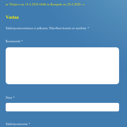
in Ylöjärvi on 14.4.2026
Orffit in Kempele on 20.4.2026 →
Vastaa
Sähköpostiosoitettasi ei julkaista.
Pakolliset kentät on merkitty
*
Kommentti
*
Nimi
*
Sähköpostiosoite
*