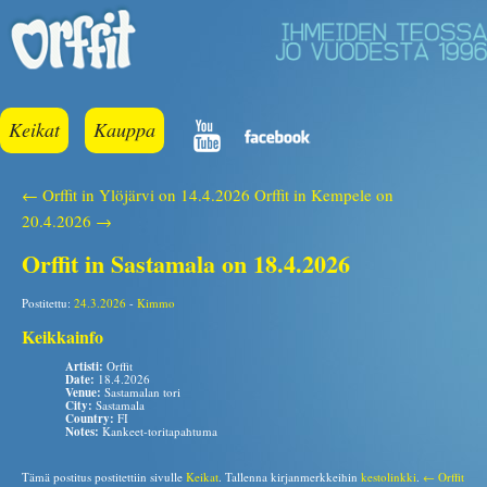
Keikat
Kauppa
← Orffit in Ylöjärvi on 14.4.2026
Orffit in Kempele on
20.4.2026 →
Orffit in Sastamala on 18.4.2026
Postitettu:
24.3.2026
-
Kimmo
Keikkainfo
Artisti:
Orffit
Date:
18.4.2026
Venue:
Sastamalan tori
City:
Sastamala
Country:
FI
Notes:
Kankeet-toritapahtuma
Tämä postitus postitettiin sivulle
Keikat
. Tallenna kirjanmerkkeihin
kestolinkki
.
← Orffit