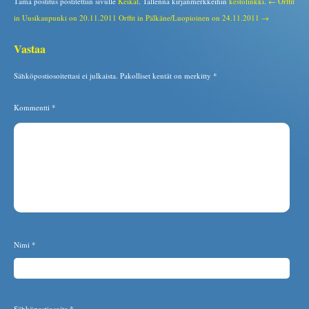
Tämä postitus postitettiin sivulle
Keikat
. Tallenna kirjanmerkkeihin
kestolinkki
.
← Orffit
in Uusikaupunki on 20.11.2011
Orffit in Pälkäne/Luopioinen on 24.11.2011 →
Vastaa
Sähköpostiosoitettasi ei julkaista.
Pakolliset kentät on merkitty
*
Kommentti
*
Nimi
*
Sähköpostiosoite
*