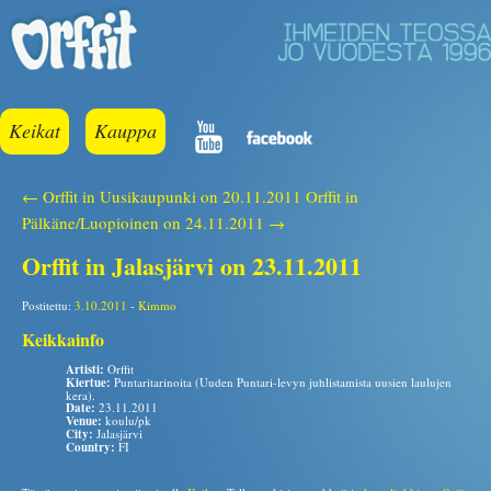
Keikat
Kauppa
← Orffit in Uusikaupunki on 20.11.2011
Orffit in
Pälkäne/Luopioinen on 24.11.2011 →
Orffit in Jalasjärvi on 23.11.2011
Postitettu:
3.10.2011
-
Kimmo
Keikkainfo
Artisti:
Orffit
Kiertue:
Puntaritarinoita (Uuden Puntari-levyn juhlistamista uusien laulujen
kera).
Date:
23.11.2011
Venue:
koulu/pk
City:
Jalasjärvi
Country:
FI