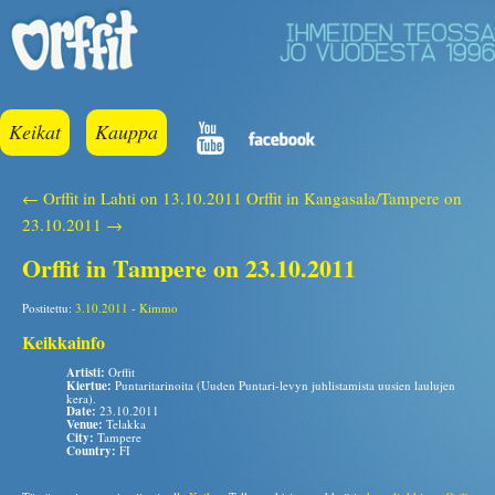
Keikat
Kauppa
← Orffit in Lahti on 13.10.2011
Orffit in Kangasala/Tampere on
23.10.2011 →
Orffit in Tampere on 23.10.2011
Postitettu:
3.10.2011
-
Kimmo
Keikkainfo
Artisti:
Orffit
Kiertue:
Puntaritarinoita (Uuden Puntari-levyn juhlistamista uusien laulujen
kera).
Date:
23.10.2011
Venue:
Telakka
City:
Tampere
Country:
FI