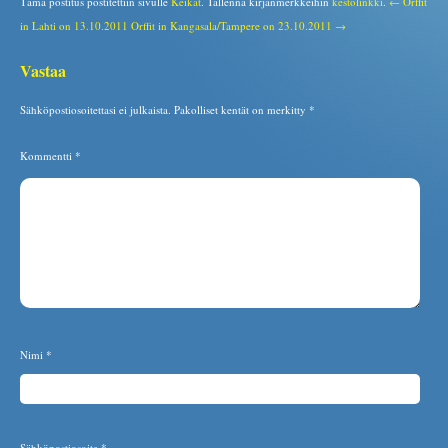
Tämä postitus postitettiin sivulle
Keikat
. Tallenna kirjanmerkkeihin
kestolinkki
.
← Orffit
in Lahti on 13.10.2011
Orffit in Kangasala/Tampere on 23.10.2011 →
Vastaa
Sähköpostiosoitettasi ei julkaista.
Pakolliset kentät on merkitty
*
Kommentti
*
Nimi
*
Sähköpostiosoite
*