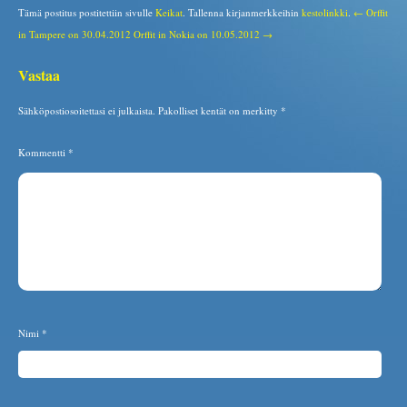
Tämä postitus postitettiin sivulle
Keikat
. Tallenna kirjanmerkkeihin
kestolinkki
.
← Orffit
in Tampere on 30.04.2012
Orffit in Nokia on 10.05.2012 →
Vastaa
Sähköpostiosoitettasi ei julkaista.
Pakolliset kentät on merkitty
*
Kommentti
*
Nimi
*