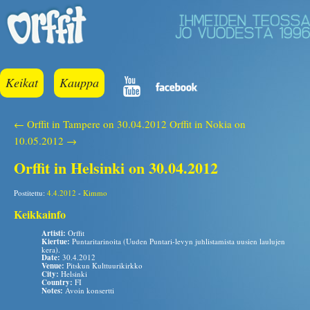
Keikat
Kauppa
← Orffit in Tampere on 30.04.2012
Orffit in Nokia on
10.05.2012 →
Orffit in Helsinki on 30.04.2012
Postitettu:
4.4.2012
-
Kimmo
Keikkainfo
Artisti:
Orffit
Kiertue:
Puntaritarinoita (Uuden Puntari-levyn juhlistamista uusien laulujen
kera).
Date:
30.4.2012
Venue:
Pitskun Kulttuurikirkko
City:
Helsinki
Country:
FI
Notes:
Avoin konsertti