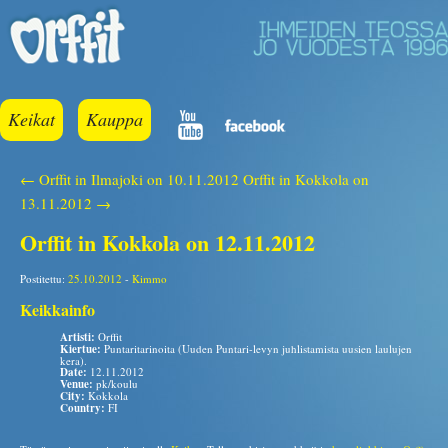
Keikat
Kauppa
← Orffit in Ilmajoki on 10.11.2012
Orffit in Kokkola on
13.11.2012 →
Orffit in Kokkola on 12.11.2012
Postitettu:
25.10.2012
-
Kimmo
Keikkainfo
Artisti:
Orffit
Kiertue:
Puntaritarinoita (Uuden Puntari-levyn juhlistamista uusien laulujen
kera).
Date:
12.11.2012
Venue:
pk/koulu
City:
Kokkola
Country:
FI