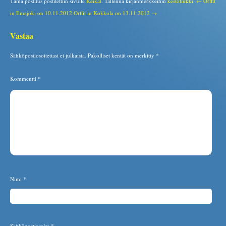
Tämä postitus postitettiin sivulle
Keikat
. Tallenna kirjanmerkkeihin
kestolinkki
.
← Orffit
in Ilmajoki on 10.11.2012
Orffit in Kokkola on 13.11.2012 →
Vastaa
Sähköpostiosoitettasi ei julkaista.
Pakolliset kentät on merkitty
*
Kommentti
*
Nimi
*
Sähköpostiosoite
*