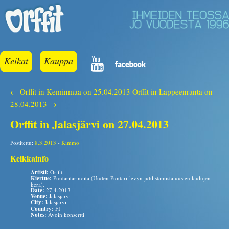
Keikat
Kauppa
← Orffit in Keminmaa on 25.04.2013
Orffit in Lappeenranta on
28.04.2013 →
Orffit in Jalasjärvi on 27.04.2013
Postitettu:
8.3.2013
-
Kimmo
Keikkainfo
Artisti:
Orffit
Kiertue:
Puntaritarinoita (Uuden Puntari-levyn juhlistamista uusien laulujen
kera).
Date:
27.4.2013
Venue:
Jalasjärvi
City:
Jalasjärvi
Country:
FI
Notes:
Avoin konsertti