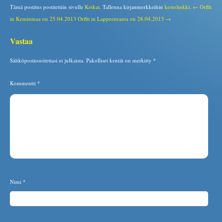
Tämä postitus postitettiin sivulle
Keikat
. Tallenna kirjanmerkkeihin
kestolinkki
.
← Orffit
in Keminmaa on 25.04.2013
Orffit in Lappeenranta on 28.04.2013 →
Vastaa
Sähköpostiosoitettasi ei julkaista.
Pakolliset kentät on merkitty
*
Kommentti
*
Nimi
*