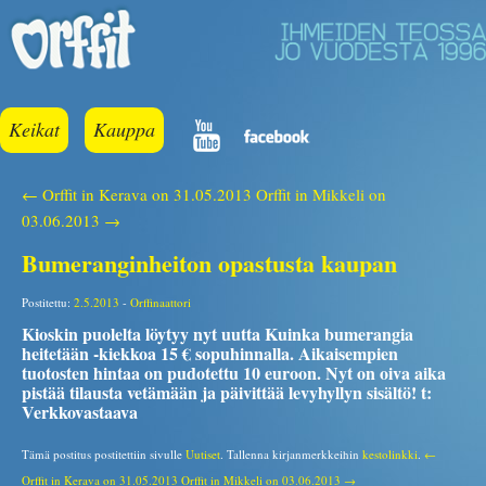
Keikat
Kauppa
← Orffit in Kerava on 31.05.2013
Orffit in Mikkeli on
03.06.2013 →
Bumeranginheiton opastusta kaupan
Postitettu:
2.5.2013
-
Orffinaattori
Kioskin puolelta löytyy nyt uutta Kuinka bumerangia
heitetään -kiekkoa 15 € sopuhinnalla. Aikaisempien
tuotosten hintaa on pudotettu 10 euroon. Nyt on oiva aika
pistää tilausta vetämään ja päivittää levyhyllyn sisältö! t:
Verkkovastaava
Tämä postitus postitettiin sivulle
Uutiset
. Tallenna kirjanmerkkeihin
kestolinkki
.
←
Orffit in Kerava on 31.05.2013
Orffit in Mikkeli on 03.06.2013 →