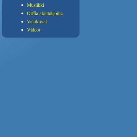
Musiikki
Orffia aloittelijoille
Valokuvat
Videot