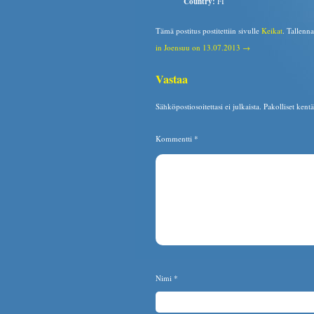
Country:
FI
Tämä postitus postitettiin sivulle
Keikat
. Tallenn
in Joensuu on 13.07.2013 →
Vastaa
Sähköpostiosoitettasi ei julkaista.
Pakolliset kent
Kommentti
*
Nimi
*