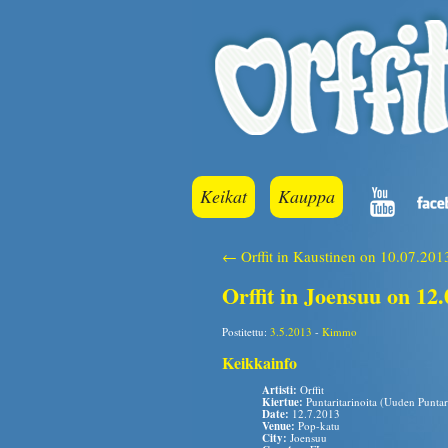
Keikat
Kauppa
← Orffit in Kaustinen on 10.07.201
Orffit in Joensuu on 12
Postitettu:
3.5.2013
-
Kimmo
Keikkainfo
Artisti:
Orffit
Kiertue:
Puntaritarinoita (Uuden Puntari
Date:
12.7.2013
Venue:
Pop-katu
City:
Joensuu