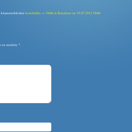
a kirjanmerkkeihin
kestolinkki
.
← Orffit in Kaustinen on 10.07.2013
Orffit
ät on merkitty
*