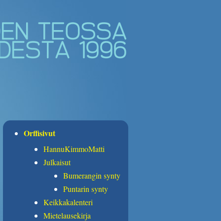
Orffisivut
HannuKimmoMatti
Julkaisut
Bumerangin synty
Puntarin synty
Keikkakalenteri
Mietelausekirja