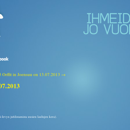
3
Orffit in Joensuu on 13.07.2013 →
.07.2013
-levyn juhlistamista uusien laulujen kera).