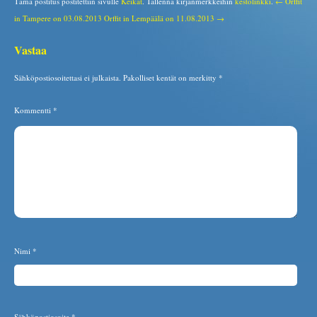
Tämä postitus postitettiin sivulle
Keikat
. Tallenna kirjanmerkkeihin
kestolinkki
.
← Orffit
in Tampere on 03.08.2013
Orffit in Lempäälä on 11.08.2013 →
Vastaa
Sähköpostiosoitettasi ei julkaista.
Pakolliset kentät on merkitty
*
Kommentti
*
Nimi
*
Sähköpostiosoite
*