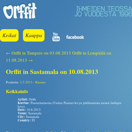
Keikat
Kauppa
← Orffit in Tampere on 03.08.2013
Orffit in Lempäälä on
11.08.2013 →
Orffit in Sastamala on 10.08.2013
Postitettu:
3.5.2013
-
Kimmo
Keikkainfo
Artisti:
Orffit
Kiertue:
Puntaritarinoita (Uuden Puntari-levyn juhlistamista uusien laulujen
kera).
Date:
10.8.2013
Venue:
Sastamala
City:
Sastamala
Country:
FI