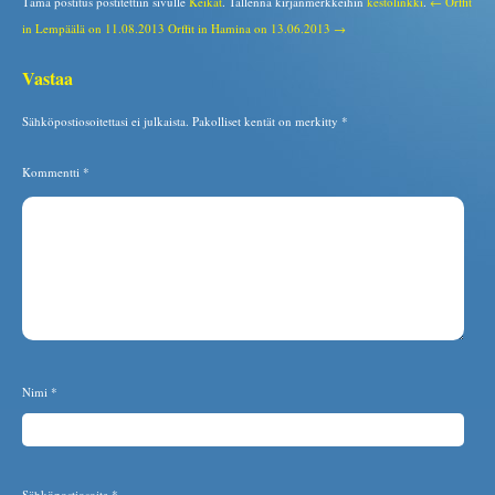
Tämä postitus postitettiin sivulle
Keikat
. Tallenna kirjanmerkkeihin
kestolinkki
.
← Orffit
in Lempäälä on 11.08.2013
Orffit in Hamina on 13.06.2013 →
Vastaa
Sähköpostiosoitettasi ei julkaista.
Pakolliset kentät on merkitty
*
Kommentti
*
Nimi
*
Sähköpostiosoite
*