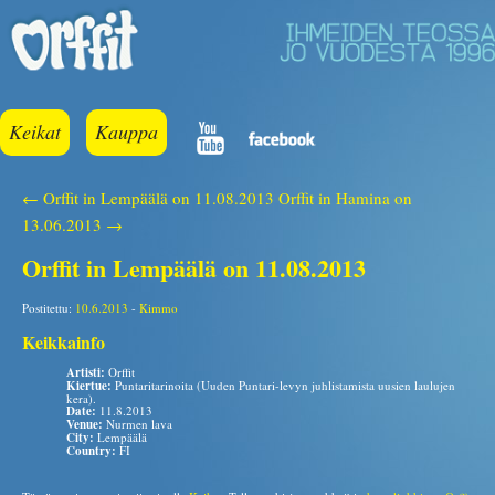
Keikat
Kauppa
← Orffit in Lempäälä on 11.08.2013
Orffit in Hamina on
13.06.2013 →
Orffit in Lempäälä on 11.08.2013
Postitettu:
10.6.2013
-
Kimmo
Keikkainfo
Artisti:
Orffit
Kiertue:
Puntaritarinoita (Uuden Puntari-levyn juhlistamista uusien laulujen
kera).
Date:
11.8.2013
Venue:
Nurmen lava
City:
Lempäälä
Country:
FI