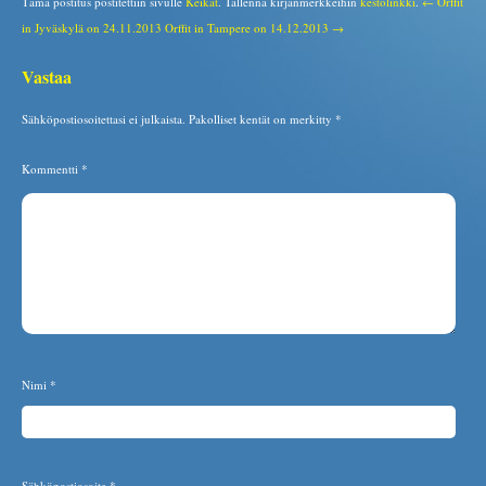
Tämä postitus postitettiin sivulle
Keikat
. Tallenna kirjanmerkkeihin
kestolinkki
.
← Orffit
in Jyväskylä on 24.11.2013
Orffit in Tampere on 14.12.2013 →
Vastaa
Sähköpostiosoitettasi ei julkaista.
Pakolliset kentät on merkitty
*
Kommentti
*
Nimi
*
Sähköpostiosoite
*