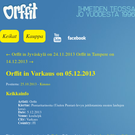
Keikat
Kauppa
← Orffit in Jyväskylä on 24.11.2013
Orffit in Tampere on
14.12.2013 →
Orffit in Varkaus on 05.12.2013
Postitettu:
25.10.2013
-
Kimmo
Keikkainfo
Artisti:
Orffit
Kiertue:
Puntaritarinoita (Uuden Puntari-levyn juhlistamista uusien laulujen
kera).
Date:
5.12.2013
Venue:
koulu/pk
City:
Varkaus
Country:
FI