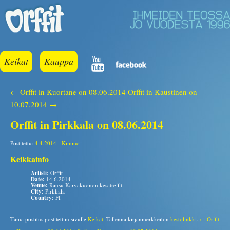
Keikat
Kauppa
← Orffit in Kuortane on 08.06.2014
Orffit in Kaustinen on
10.07.2014 →
Orffit in Pirkkala on 08.06.2014
Postitettu:
4.4.2014
-
Kimmo
Keikkainfo
Artisti:
Orffit
Date:
14.6.2014
Venue:
Ransu Karvakuonon kesätreffit
City:
Pirkkala
Country:
FI
Tämä postitus postitettiin sivulle
Keikat
. Tallenna kirjanmerkkeihin
kestolinkki
.
← Orffit