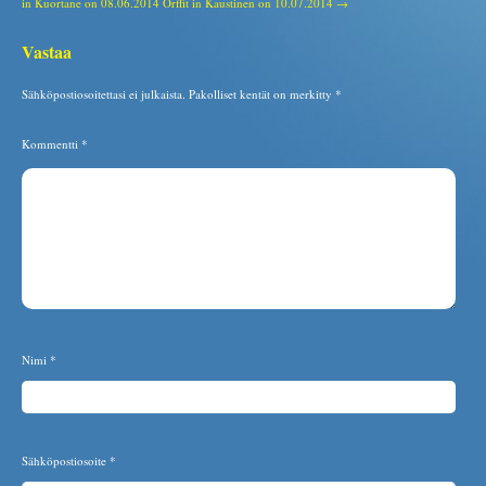
in Kuortane on 08.06.2014
Orffit in Kaustinen on 10.07.2014 →
Vastaa
Sähköpostiosoitettasi ei julkaista.
Pakolliset kentät on merkitty
*
Kommentti
*
Nimi
*
Sähköpostiosoite
*