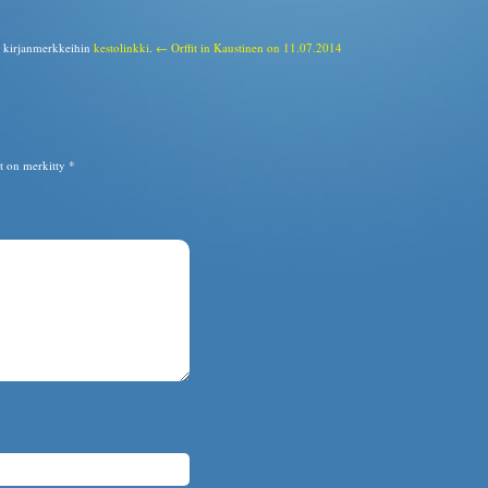
a kirjanmerkkeihin
kestolinkki
.
← Orffit in Kaustinen on 11.07.2014
ät on merkitty
*