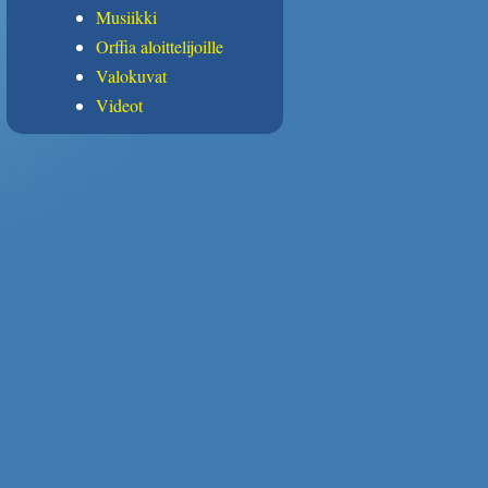
Musiikki
Orffia aloittelijoille
Valokuvat
Videot