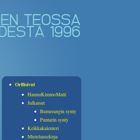
Orffisivut
HannuKimmoMatti
Julkaisut
Bumerangin synty
Puntarin synty
Keikkakalenteri
Mietelausekirja