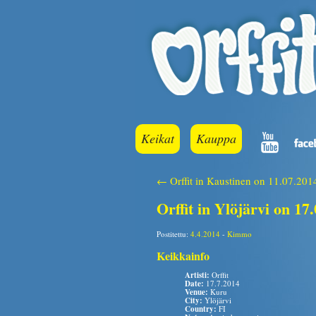
Keikat
Kauppa
← Orffit in Kaustinen on 11.07.201
Orffit in Ylöjärvi on 17
Postitettu:
4.4.2014
-
Kimmo
Keikkainfo
Artisti:
Orffit
Date:
17.7.2014
Venue:
Kuru
City:
Ylöjärvi
Country:
FI