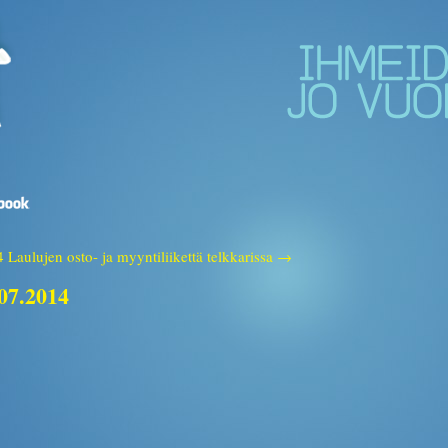
4
Laulujen osto- ja myyntiliikettä telkkarissa →
.07.2014