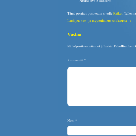
Notes:
Avoin konsertti
Tämä postitus postitettiin sivulle
Keikat
. Tallenn
Laulujen osto- ja myyntiliikettä telkkarissa →
Vastaa
Sähköpostiosoitettasi ei julkaista.
Pakolliset kent
Kommentti
*
Nimi
*