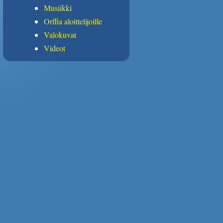
Musiikki
Orffia aloittelijoille
Valokuvat
Videot