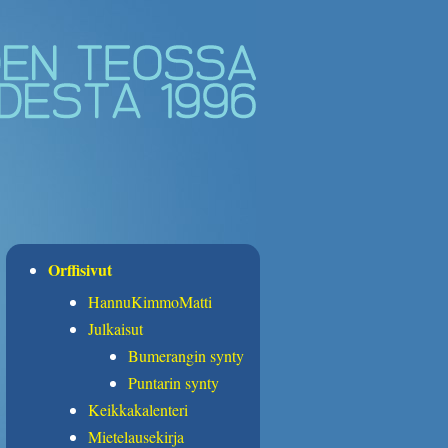
Orffisivut
HannuKimmoMatti
Julkaisut
Bumerangin synty
Puntarin synty
Keikkakalenteri
Mietelausekirja