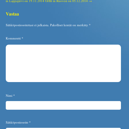
in Lappajärvi on 19.11.2014
Orffit in Ruovesi on 05.12.2014 →
Vastaa
Sähköpostiosoitettasi ei julkaista.
Pakolliset kentät on merkitty
*
Kommentti
*
Nimi
*
Sähköpostiosoite
*