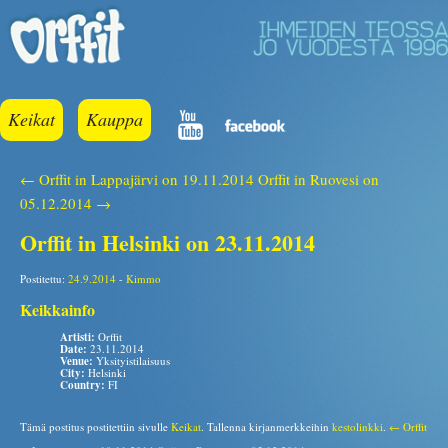
Keikat
Kauppa
← Orffit in Lappajärvi on 19.11.2014
Orffit in Ruovesi on
05.12.2014 →
Orffit in Helsinki on 23.11.2014
Postitettu:
24.9.2014
-
Kimmo
Keikkainfo
Artisti:
Orffit
Date:
23.11.2014
Venue:
Yksityistilaisuus
City:
Helsinki
Country:
FI
Tämä postitus postitettiin sivulle
Keikat
. Tallenna kirjanmerkkeihin
kestolinkki
.
← Orffit