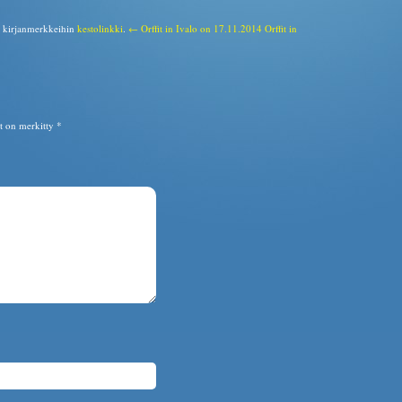
a kirjanmerkkeihin
kestolinkki
.
← Orffit in Ivalo on 17.11.2014
Orffit in
ät on merkitty
*