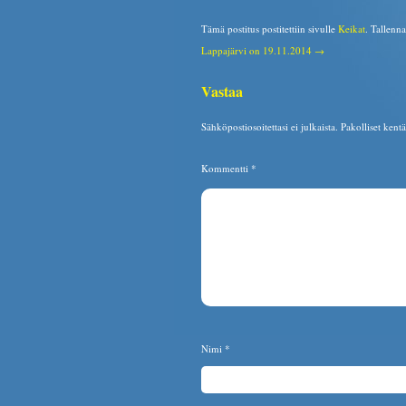
Tämä postitus postitettiin sivulle
Keikat
. Tallenn
Lappajärvi on 19.11.2014 →
Vastaa
Sähköpostiosoitettasi ei julkaista.
Pakolliset kent
Kommentti
*
Nimi
*