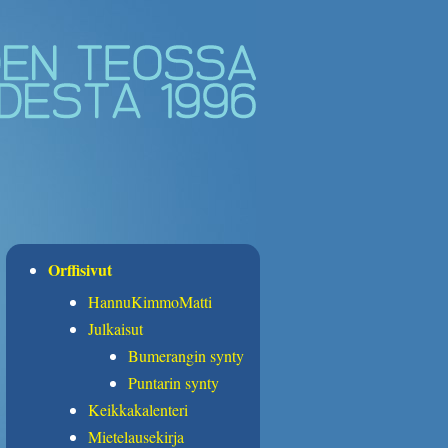
Orffisivut
HannuKimmoMatti
Julkaisut
Bumerangin synty
Puntarin synty
Keikkakalenteri
Mietelausekirja