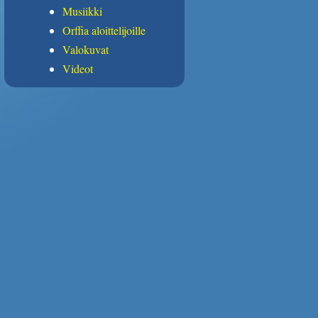
Musiikki
Orffia aloittelijoille
Valokuvat
Videot