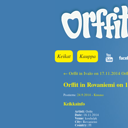
Keikat
Kauppa
← Orffit in Ivalo on 17.11.2014
Orf
Orffit in Rovaniemi on 
Postitettu:
24.9.2014
-
Kimmo
Keikkainfo
Artisti:
Orffit
Date:
18.11.2014
Venue:
koulu/pk
City:
Rovaniemi
Country:
FI