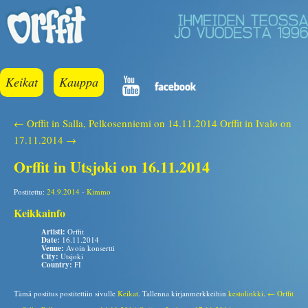
Keikat
Kauppa
← Orffit in Salla, Pelkosenniemi on 14.11.2014
Orffit in Ivalo on
17.11.2014 →
Orffit in Utsjoki on 16.11.2014
Postitettu:
24.9.2014
-
Kimmo
Keikkainfo
Artisti:
Orffit
Date:
16.11.2014
Venue:
Avoin konsertti
City:
Utsjoki
Country:
FI
Tämä postitus postitettiin sivulle
Keikat
. Tallenna kirjanmerkkeihin
kestolinkki
.
← Orffit