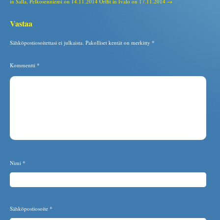
in Salla, Pelkosenniemi on 14.11.2014
Orffit in Ivalo on 17.11.2014 →
Vastaa
Sähköpostiosoitettasi ei julkaista.
Pakolliset kentät on merkitty
*
Kommentti
*
Nimi
*
Sähköpostiosoite
*