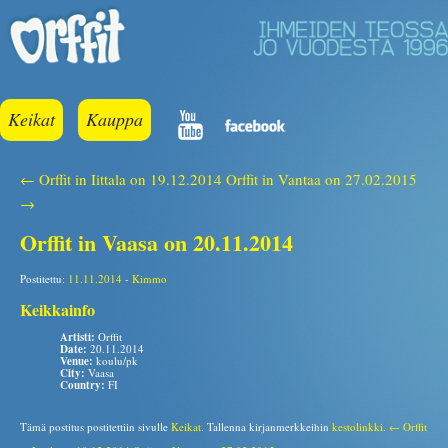
Keikat
Kauppa
← Orffit in Iittala on 19.12.2014
Orffit in Vantaa on 27.02.2015
→
Orffit in Vaasa on 20.11.2014
Postitettu:
11.11.2014
-
Kimmo
Keikkainfo
Artisti:
Orffit
Date:
20.11.2014
Venue:
koulu/pk
City:
Vaasa
Country:
FI
Tämä postitus postitettiin sivulle
Keikat
. Tallenna kirjanmerkkeihin
kestolinkki
.
← Orffit