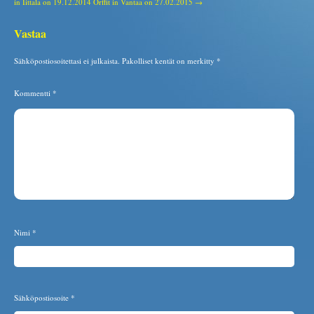
in Iittala on 19.12.2014
Orffit in Vantaa on 27.02.2015 →
Vastaa
Sähköpostiosoitettasi ei julkaista.
Pakolliset kentät on merkitty
*
Kommentti
*
Nimi
*
Sähköpostiosoite
*