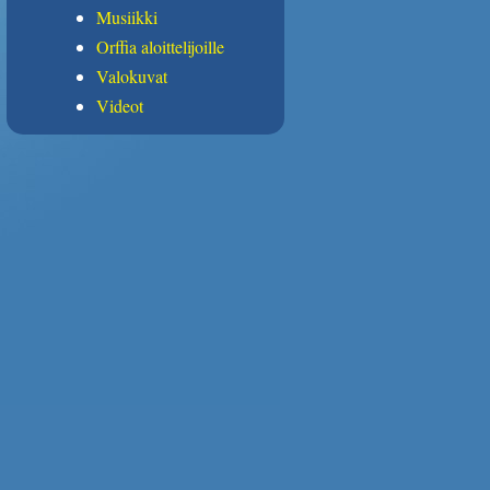
Musiikki
Orffia aloittelijoille
Valokuvat
Videot