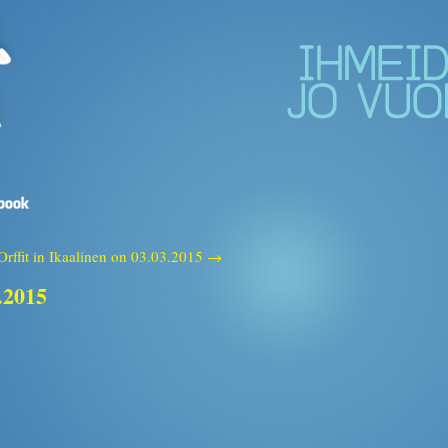
Orffit in Ikaalinen on 03.03.2015 →
.2015