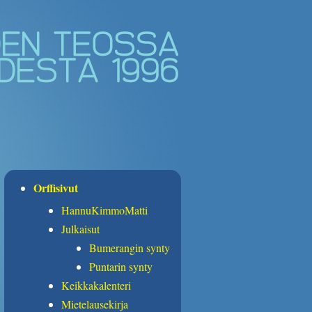
Orffisivut
HannuKimmoMatti
Julkaisut
Bumerangin synty
Puntarin synty
Keikkakalenteri
Mietelausekirja