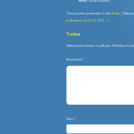
Notes:
Avoin konsertti
Tämä postitus postitettiin sivulle
Keikat
. Tallenn
in Ikaalinen on 03.03.2015 →
Vastaa
Sähköpostiosoitettasi ei julkaista.
Pakolliset kent
Kommentti
*
Nimi
*