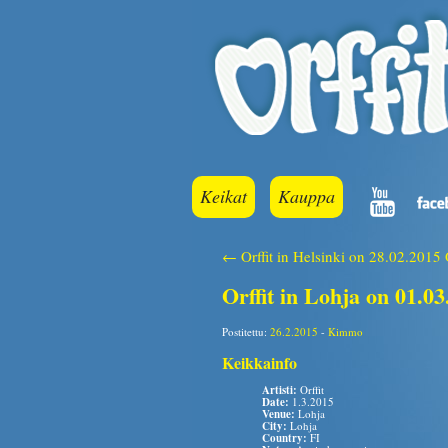
Keikat
Kauppa
← Orffit in Helsinki on 28.02.2015
Orffit in Lohja on 01.03
Postitettu:
26.2.2015
-
Kimmo
Keikkainfo
Artisti:
Orffit
Date:
1.3.2015
Venue:
Lohja
City:
Lohja
Country:
FI