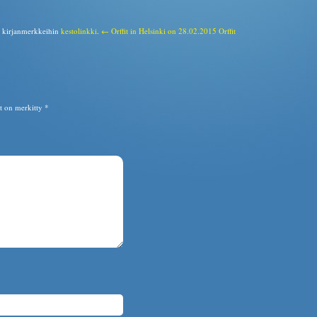
a kirjanmerkkeihin
kestolinkki
.
← Orffit in Helsinki on 28.02.2015
Orffit
ät on merkitty
*